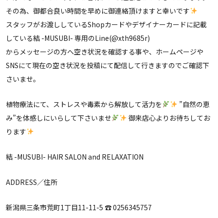
その為、御都合良い時間を早めに御連絡頂けますと幸いです
スタッフがお渡ししているShopカードやデザイナーカードに記載
している結 -MUSUBI- 専用のLine(@xth9685r)
からメッセージの方へ空き状況を確認する事や、ホームページや
SNSにて現在の空き状況を投稿にて配信して行きますのでご確認下
さいませ。
植物療法にて、ストレスや毒素から解放して活力を
”自然の恵
み”を体感しにいらして下さいませ
御来店心よりお待ちしてお
ります
結 -MUSUBI- HAIR SALON and RELAXATION
ADDRESS／住所
新潟県三条市荒町1丁目11-11-5 ☎︎ ‭0256345757‬