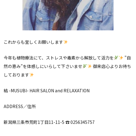
これからも宜しくお願いします
今年も植物療法にて、ストレスや毒素から解放して活力を
”自
然の恵み”を体感しにいらして下さいませ
御来店心よりお待ち
しております
結 -MUSUBI- HAIR SALON and RELAXATION
ADDRESS／住所
新潟県三条市荒町1丁目11-11-5 ☎︎ 0256345757